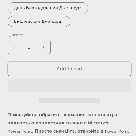
День Благодарения Джепарди
Библейская Джепарди
Quantity
Decrease
Increase
quantity
quantity
for
for
Все
Все
Add to cart
Игры
Игры
Джепарди
Джепарди
Пожалуйста, обратите внимание, что эта игра
полностью совместима только с Microsoft
PowerPoint. Просто скачайте, откройте в PowerPoint