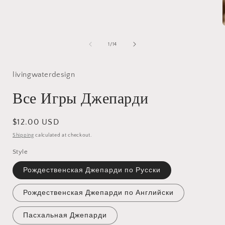
media
1
in
modal
of
1
/
14
i
livingwaterdesign
Все Игры Джепарди
Regular
$12.00 USD
price
Shipping
calculated at checkout.
Style
Рождественская Джепарди по Русски
Рождественская Джепарди по Английски
Пасхальная Джепарди