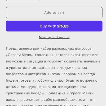
quantity
quantity
for
for
&quot;Спроси
&quot;Спроси
Add to cart
Меня&quot;
Меня&quot;
ПОЛНЫЙ
ПОЛНЫЙ
НАБОР
НАБОР
More payment options
Представляем вам набор разговорных вопросов —
«Спроси Меня», коллекция, которая охватывает все
возможные ситуации и помогает создавать значимые
и увлекательные разговоры с людьми разных
возрастов и интересов. С этим набором вы всегда
будете готовы к любому случаю, будь то встреча с
детьми, молодежью, парами, женщинами или
христианские беседы. Коллекция «Спроси Меня»
идеально сочетает в себе разнообразие тем — от