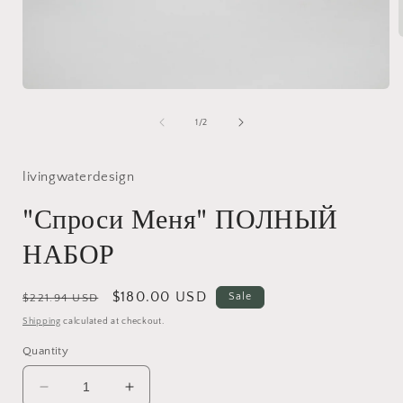
i
Open
media
1
of
1
/
2
in
modal
livingwaterdesign
"Спроси Меня" ПОЛНЫЙ
НАБОР
Regular
Sale
$180.00 USD
Sale
$221.94 USD
price
price
Shipping
calculated at checkout.
Quantity
Decrease
Increase