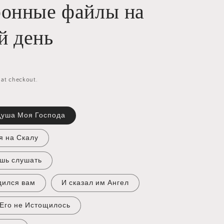
ронные файлы на
й день
 at checkout.
Душа Моя Господа
я на Скалу
ешь слушать
дился вам
И сказал им Ангел
Его не Истощилось