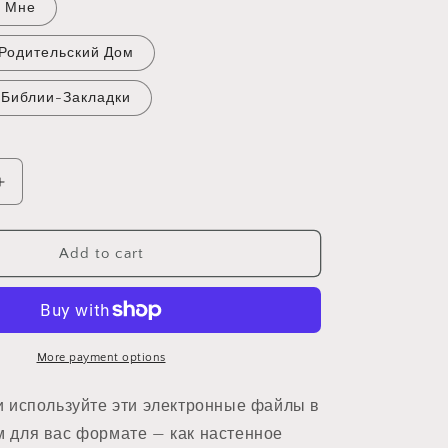
о Мне
 Родительский Дом
 Библии-Закладки
Increase
quantity
for
ые
Электронные
Add to cart
файлы
на
каждый
день
More payment options
и используйте эти электронные файлы в
 для вас формате — как настенное