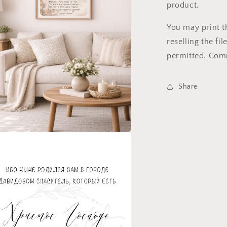
product.
You may print th
reselling the fil
permitted. Comme
Share
a
l