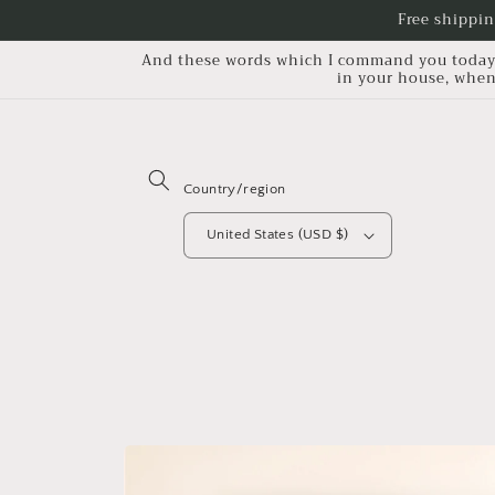
Skip to
Free shippin
content
And these words which I command you today sh
in your house, when
Country/region
United States (USD $)
Skip to
product
information