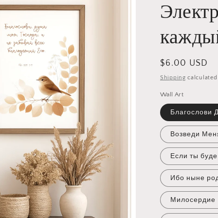
Элект
кажды
Regular
$6.00 USD
price
Shipping
calculated
Wall Art
Благослови 
Возведи Мен
Если ты буд
Ибо ныне ро
Милосердие 