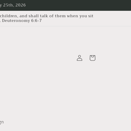
ry 25th, 2026
children, and shall talk of them when you sit
p. Deuteronomy 6:6-7
Log
Cart
in
gn