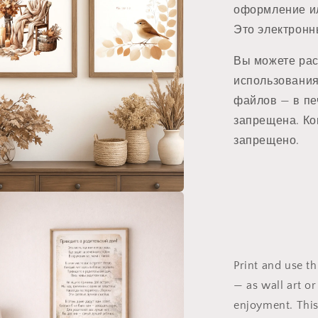
оформление ил
Это электронн
Вы можете рас
использования
файлов — в пе
запрещена. Ко
запрещено.
a
l
Print and use th
— as wall art or
enjoyment. This 