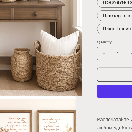
Пребудьте в
Приходите в
План Чтения
Quantity
Decrease
quantity
for
Электронн
файлы
на
каждый
день
Распечатайте 
любом удобном